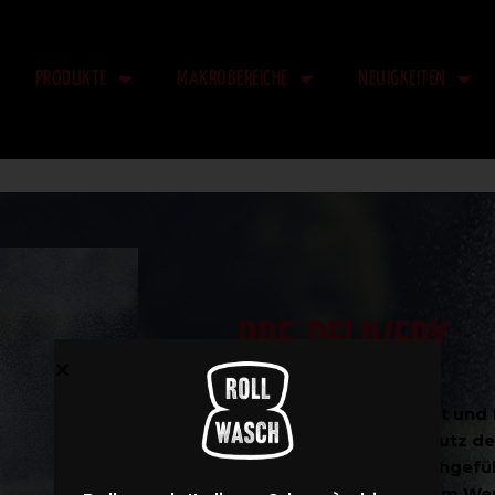
PRODUKTE
MAKROBEREICHE
NEUIGKEITEN
PRE-DELIVERY
Rollwasch® konstruiert und f
und Arten an. Zum Schutz 
Inbetriebnahmen durchgeführt
Acceptance Test) in dem Werk 