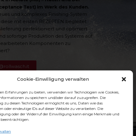
cceptance Test) im Werk des Kunden.
eues und komplexes Finishing-System
s diese mit ersten REZEPTEN begleitet
lieferung perfektioniert und optimiert
nd sofortige Produktion des Systems auf
 bearbeiteten Komponenten zu
iert?
@rollwasch.it
Cookie-Einwilligung verwalten
en Erfahrungen zu bieten, verwenden wir Technologien wie Cookies,
formationen zu speichern und/oder darauf zuzugreifen. Die
zu diesen Technologien ermöglicht es uns, Daten wie das
n oder eindeutige IDs auf dieser Website zu verarbeiten. Die
ligung oder der Widerruf der Einwilligung kann einige Merkmale und
beeinträchtigen.
walten