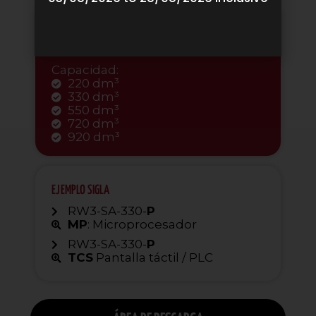
ESPECIFICACIONES DEL SOFTSIEVER
RW3-SA
Capacidad:
220 dm³
330 dm³
550 dm³
720 dm³
920 dm³
EJEMPLO SIGLA
RW3-SA-330-
P
MP
: Microprocesador
RW3-SA-330-
P
TCS
Pantalla táctil / PLC