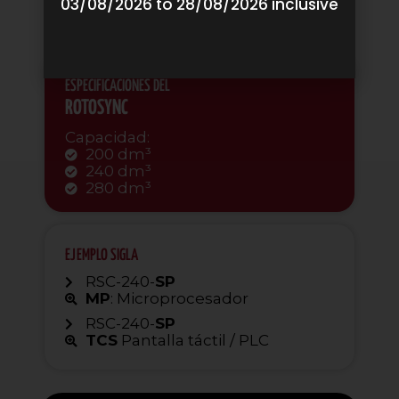
03/08/2026 to 28/08/2026 inclusive
ESPECIFICACIONES DEL
ROTOSYNC
Capacidad:
200 dm³
240 dm³
280 dm³
EJEMPLO SIGLA
RSC-240-
SP
MP
: Microprocesador
RSC-240-
SP
TCS
Pantalla táctil / PLC