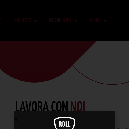
A
PRODOTTI
MACRO AREE
NEWS
LAVO
LAVORA CON
NOI