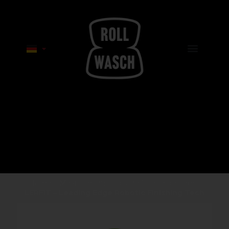
Home
»
Makro Technologische Spezialgebiete
»
LERFIT – Leading Edge Robotic Finishing Tech