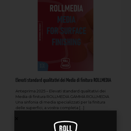
Elevati standard qualitativi dei Media di finitura ROLLMEDIA
Anteprima 2025 – Elevati standard qualitativi dei
Media di finitura ROLLMEDIA GAMMA ROLLMEDIA
Una sinfonia di media specializzati per la finitura
delle superfici, a vostra completa
[…]
Read more