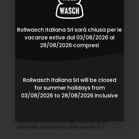
Rollwasch Italiana Srl sarà chiusa per le
vacanze estive dal 03/08/2026 al
28/08/2026 compresi
Rollwasch Italiana Srl will be closed
for summer holidays from
03/08/2026 to 28/08/2026 inclusive
Linea di prodotti ROLLKEMIK sempre più completa
Anteprima 2025 – Linea di prodotti ROLLKEMIK
sempre più completa Rollkemik è il nome
identificativo di un’ampia gamma di composti
chimici per il trattamento delle superfici.
[…]